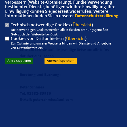
verbessern (Website-Optmierung). Für die Verwendung
bestimmter Dienste, benötigen wir Ihre Einwilligung. Ihre
Einwilligung können Sie jederzeit widerrufen. Weitere
27.09. - 04.10.2026:
Informationen finden Sie in unserer
Datenschutzerklärung
.
Technisch notwendige Cookies (
Übersicht
)
Prag und das Westböhmische Bäderdreieck
Die notwendigen Cookies werden allein für den ordnungsgemäßen
Gebrauch der Webseite benötigt.
Cookies von Drittanbietern (
Übersicht
)
Zur Optimierung unserer Webseite binden wir Dienste und Angebote
von Drittanbietern ein.
Bitte klicken Sie auf die jeweilige Reise um alle Infos
darüber einzusehen.
Alle akzeptieren
Auswahl speichern
Beratung und Buchung:
Peter Schmies
Tel: 02382-85986
E-Mail: peterschmies@aol.com