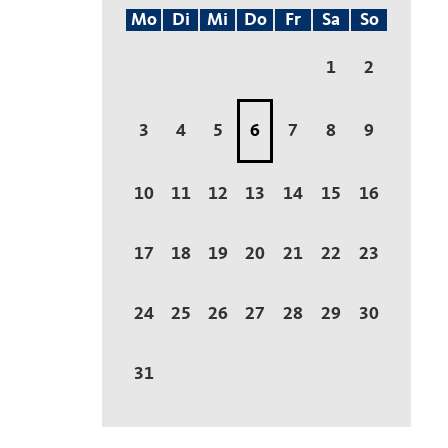
Mo
Di
Mi
Do
Fr
Sa
So
1
2
3
4
5
6
7
8
9
10
11
12
13
14
15
16
17
18
19
20
21
22
23
24
25
26
27
28
29
30
31