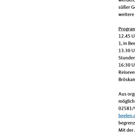
werden.
süßer G
weitere
Progra
12.45 U
1, in Be
13.30 U
Stunden
16:30 U
Reisever
Bröskam
Aus org
möglichs
02581/9
beelen.
begrenzt
Mit der