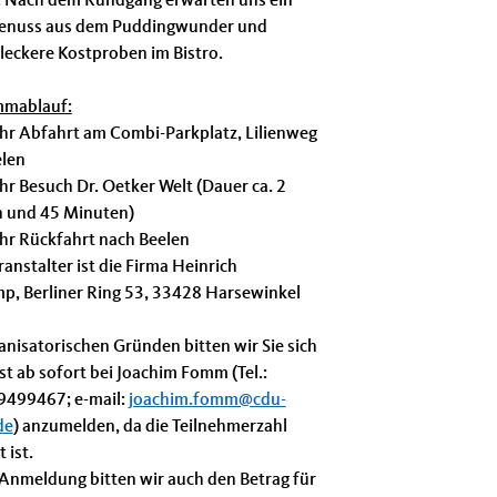
 Nach dem Rundgang erwarten uns ein
enuss aus dem Puddingwunder und
 leckere Kostproben im Bistro.
mmablauf:
hr Abfahrt am Combi-Parkplatz, Lilienweg
elen
hr Besuch Dr. Oetker Welt (Dauer ca. 2
 und 45 Minuten)
hr Rückfahrt nach Beelen
anstalter ist die Firma Heinrich
p, Berliner Ring 53, 33428 Harsewinkel
anisatorischen Gründen bitten wir Sie sich
t ab sofort bei Joachim Fomm (Tel.:
499467; e-mail:
joachim.fomm@cdu-
de
) anzumelden, da die Teilnehmerzahl
 ist.
 Anmeldung bitten wir auch den Betrag für