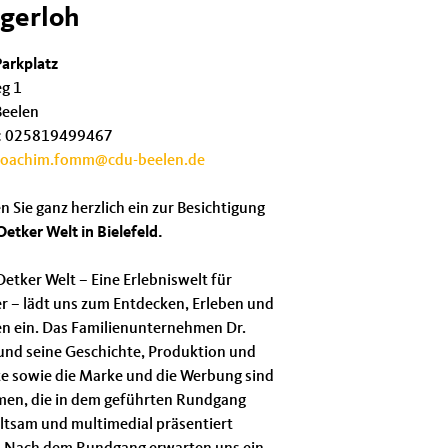
gerloh
arkplatz
eg 1
eelen
:
025819499467
joachim.fomm@cdu-beelen.de
n Sie ganz herzlich ein zur Besichtigung
Oetker Welt in Bielefeld.
Oetker Welt – Eine Erlebniswelt für
r –
lädt uns zum Entdecken, Erleben und
n ein. Das Familienunternehmen Dr.
und seine Geschichte, Produktion und
e sowie die Marke und die Werbung sind
men, die in dem geführten Rundgang
ltsam und multimedial präsentiert