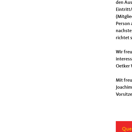
den Ausf
Eintrit
(Mitgli
Person 
nachste
richtet 
Wir freu
interess
Oetker 
Mit fre
Joachi
Vorsi
Quel